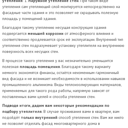
утепления
: 1.
Наружное утепление стен
. При таком виде
утепления сам утепляющий слой монтируется непосредственно на
фасадные части здания и это позволяет не скрадывать полезную
площадь у помещений здания.
Благодаря такому утеплению несущая конструкция здания
подвергается
меньшей коррозии
от атмосферного влияния и
соответственно продлевается срок её эксплуатации. Внутренний тип
утепления стен подразумевает установку утеплителя на внутреннюю
поверхность всех несущих стен.
В процессе такого утепления у вас незначительно уменьшится
полезная
площадь помещения
. Благодаря такому варианту
немного экономятся финансы, остаётся неизменным гармоничный
вид фасада и не возникает необходимости в использовании навыков
промышленного альпинизма. Виды теплоизолирующих материалов,
применяемых для такого рода работы, напрямую зависят от
поставленных вами целей и способа утепления стен.
Подводя итоги, дадим вам некоторые рекомендации по
подбору утеплителя
. В случае проживания вами в квартире, вам
подойдёт
только внутренний
способ утепления стен. Вам же никто
не позволит отделать фасад многоквартирного дома в