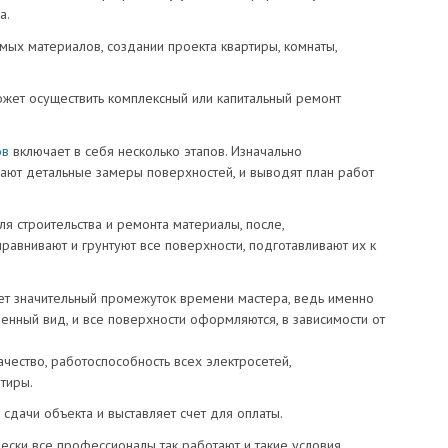
а.
ых материалов, создании проекта квартиры, комнаты,
может осуществить комплексный или капитальный ремонт
ов
включает в себя несколько этапов. Изначально
лают детальные замеры поверхностей, и выводят план работ
я строительства и ремонта материалы, после,
равнивают и грунтуют все поверхности, подготавливают их к
ет значительный промежуток времени мастера, ведь именно
енный вид, и все поверхности оформляются, в зависимости от
чество, работоспособность всех электросетей,
тиры.
сдачи объекта и выставляет счет для оплаты.
ески все профессионалы так работают и такие условия