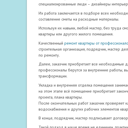
специализированные люди – дизайнеры интерьер
Их работа заключается в подборе всех необходим
составление сметы на расходные материалы.
Используя их навыки, любой мастер, без труда с
квартиры или другого жилого помещения.
Качественный
ремонт квартиры от профессионал
строительная организация, подрядчик, мастер де
по ремонту.
Далее, заказчик приобретает все необходимые дл
профессионалы берутся за внутренние работы, вы
трансформации.
Укладка и внутренняя отделка помещения занима
на этом этапе всё помещение приобретает законч
проекта, плана квартиры.
После окончательных работ заказчик проверяет ка
водоснабжения и других рабочих элементов квар
В конце, подрядчик, мастер подписывает договор 
Такой подход в наше время не единичен, практич