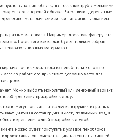
е нужно выполнить обвязку из досок или труб с меньшими
и прикрепляют к верхней обвязке. Закрепляют деревянные
 древесине, металлические же крепят с использованием
рать разные материалы. Например, доски или фанеру, это
тельство. После того как каркас будет целиком собран
ью теплоизоляционных материалов.
и кирпича почти схожа. Блоки из пенобетона довольно
 и легок в работе его применяют довольно часто для
пристроек.
амент. Можно выбрать монолитный или ленточный вариант.
способ крепления пристройки к дому.
оторые могут повлиять на усадку конструкции из разных
ывают, учитывая состав грунта, высоту подземных вод, а
ебности крепления одной постройки к другой.
мента можно будет приступить к укладке пеноблоков.
 гидроизоляции, он поможет защитить стены от излишней