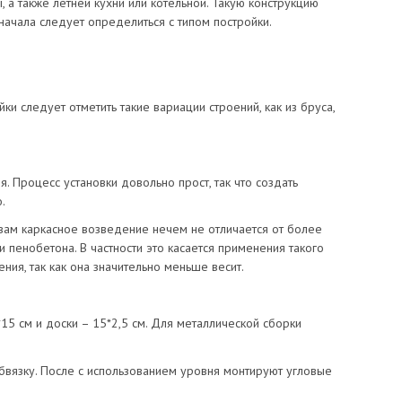
, а также летней кухни или котельной. Такую конструкцию
начала следует определиться с типом постройки.
и следует отметить такие вариации строений, как из бруса,
. Процесс установки довольно прост, так что создать
.
вам каркасное возведение нечем не отличается от более
и пенобетона. В частности это касается применения такого
ния, так как она значительно меньше весит.
15 см и доски – 15*2,5 см. Для металлической сборки
бвязку. После с использованием уровня монтируют угловые