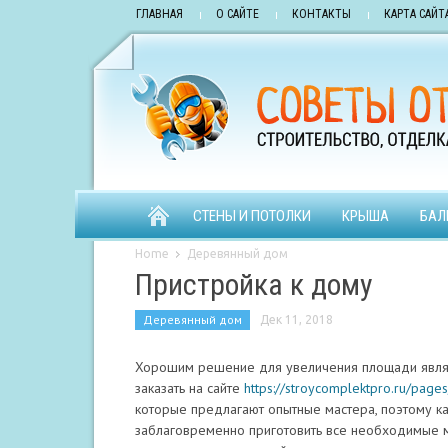
ГЛАВНАЯ
О САЙТЕ
КОНТАКТЫ
КАРТА САЙТ
СТЕНЫ И ПОТОЛКИ
КРЫША
БАЛ
Home
Деревянный дом
Пристройка к дому
Деревянный дом
Дек 11, 2018
Хорошим решение для увеличения площади являе
заказать на сайте
https://stroycomplektpro.ru/pag
которые предлагают опытные мастера, поэтому к
заблаговременно приготовить все необходимые 