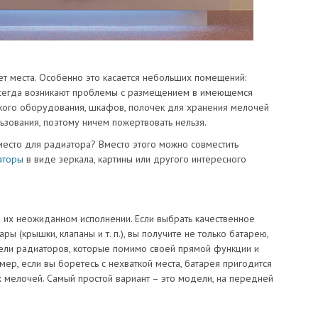
ает места. Особенно это касается небольших помещений:
ь всегда возникают проблемы с размещением в имеющемся
ского оборудования, шкафов, полочек для хранения мелочей
льзования, поэтому ничем пожертвовать нельзя.
е место для радиатора? Вместо этого можно совместить
аторы
в виде зеркала, картины или другого интересного
 их неожиданном исполнении. Если выбрать качественное
ы (крышки, клапаны и т. п.), вы получите не только батарею,
дели радиаторов, которые помимо своей прямой функции и
ер, если вы боретесь с нехваткой места, батарея пригодится
х мелочей. Самый простой вариант – это модели, на передней