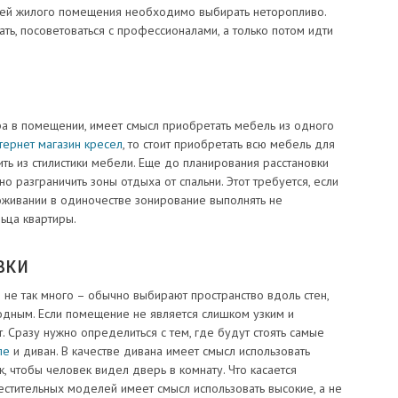
астей жилого помещения необходимо выбирать неторопливо.
ть, посоветоваться с профессионалами, а только потом идти
а в помещении, имеет смысл приобретать мебель из одного
тернет магазин кресел
, то стоит приобретать всю мебель для
ть из стилистики мебели. Еще до планирования расстановки
 разграничить зоны отдыха от спальни. Этот требуется, если
оживании в одиночестве зонирование выполнять не
ьца квартиры.
вки
 не так много – обычно выбирают пространство вдоль стен,
одным. Если помещение не является слишком узким и
. Сразу нужно определиться с тем, где будут стоять самые
пе
и диван. В качестве дивана имеет смысл использовать
, чтобы человек видел дверь в комнату. Что касается
стительных моделей имеет смысл использовать высокие, а не