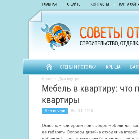
ГЛАВНАЯ
О САЙТЕ
КОНТАКТЫ
КАРТА САЙТ
СТЕНЫ И ПОТОЛКИ
КРЫША
БАЛ
Home
Дом внутри
Мебель в квартиру: что
квартиры
Дом внутри
Янв 31, 2018
Основным критерием при выборе мебели для комп
ее габариты. Вопросы дизайна отходят на второй 
мобильной – она должна или быть модульной, или