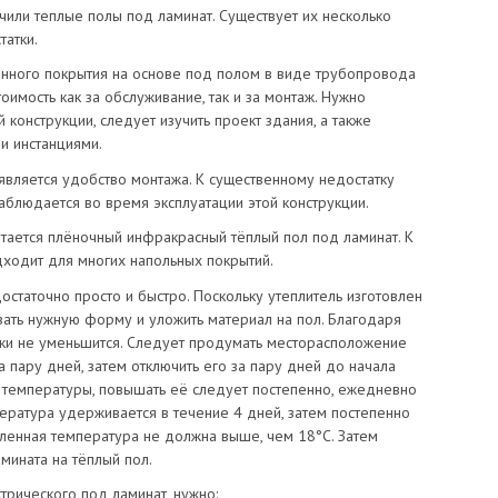
или теплые полы под ламинат. Существует их несколько
татки.
анного покрытия на основе под полом в виде трубопровода
тоимость как за обслуживание, так и за монтаж. Нужно
 конструкции, следует изучить проект здания, а также
и инстанциями.
является удобство монтажа. К существенному недостатку
аблюдается во время эксплуатации этой конструкции.
ается плёночный инфракрасный тёплый пол под ламинат. К
дходит для многих напольных покрытий.
статочно просто и быстро. Поскольку утеплитель изготовлен
зать нужную форму и уложить материал на пол. Благодаря
ки не уменьшится. Следует продумать месторасположение
 пару дней, затем отключить его за пару дней до начала
температуры, повышать её следует постепенно, ежедневно
пература удерживается в течение 4 дней, затем постепенно
овленная температура не должна выше, чем 18°С. Затем
амината на тёплый пол.
трического под ламинат, нужно: