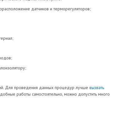
торасположение датчиков и терморегуляторов;
териал;
водов;
плоизолятору;
ний. Для проведения данных процедур лучше
вызвать
одобные работы самостоятельно, можно допустить много