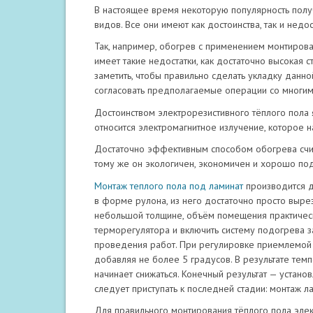
В настоящее время некоторую популярность получ
видов. Все они имеют как достоинства, так и недос
Так, например, обогрев с применением монтиров
имеет такие недостатки, как достаточно высокая с
заметить, чтобы правильно сделать укладку данной
согласовать предполагаемые операции со многим
Достоинством электрорезистивного тёплого пола 
относится электромагнитное излучение, которое н
Достаточно эффективным способом обогрева счит
тому же он экологичен, экономичен и хорошо по
Монтаж теплого пола под ламинат
производится до
в форме рулона, из него достаточно просто выре
небольшой толщине, объём помещения практичес
терморегулятора и включить систему подогрева за
проведения работ. При регулировке приемлемой 
добавляя не более 5 градусов. В результате тем
начинает снижаться. Конечный результат — устан
следует приступать к последней стадии: монтаж л
Для правильного монтирования тёплого пола элек