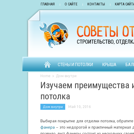
ГЛАВНАЯ
О САЙТЕ
КОНТАКТЫ
КАРТА САЙТ
СТЕНЫ И ПОТОЛКИ
КРЫША
БАЛ
Home
Дом внутри
Изучаем преимущества и
потолка
Дом внутри
Май 10, 2016
Выбирая покрытие для отделки потолка, обратите
фанера
– это недорогой и практичный материал д
правило, лист фанеры состоит из нескольких сло