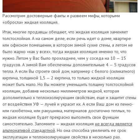
Рассмотрим достоверные факты и развеем мифы, которыми
«обросла» жидкая изоляция.
Итак, многие продавцы обещают, что жидкая изоляция заменяет
толстослойная. А на самом деле, если речь идет о доме, квартире
или офисном помещении, в котором зимой сухие стены, а летом не
было жарко «как у всех», тогда жидкая изоляция именно то, что
нужно. Летом у Вас было прохладнее, чем у соседа на 10 — 15
градусов. А зимой Вам обеспечены дополнительные 4 — 5 градусов
тепла. А если Вы строите свой дом, например с белого (силикатного)
кирпича, толщиной 1,5 — 2 кирпича, то только жидкой изоляции
может быть мало. Но Вы можете уменьшить толщину толстослойной
изоляции, добавив несколько миллиметров жидкой, которая
дополнительно к теплоизолирующим свойствам, еще и защитит стены
от воздействия УФ — лучей и украсит их. А если Ваш дом из пенно-
или газобетона, или ракушняка, материалов достаточно теплых, то
жидкая изоляция будет прекрасно выполнять свои функции
самостоятельно. Запомните — жидкая изоляция
не всегда является
альтернативой стандартной
. Но она способна увеличить ее срок
эксплуатации и теплоизолирующие свойства в несколько раз.