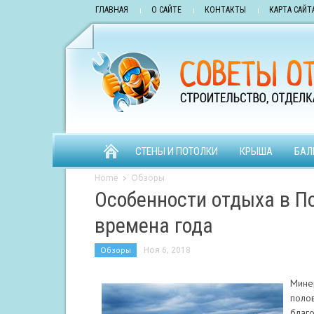
ГЛАВНАЯ
О САЙТЕ
КОНТАКТЫ
КАРТА САЙТ
СТЕНЫ И ПОТОЛКИ
КРЫША
БАЛ
Home
Обзоры
Особенности отдыха в По
времена года
Обзоры
Ноя 6, 2018
Мине
полов
благо