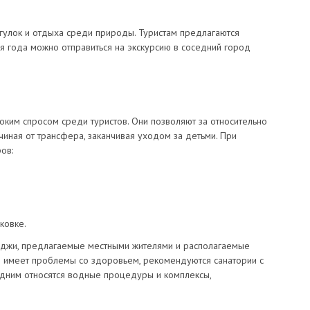
гулок и отдыха среди природы. Туристам предлагаются
мя года можно отправиться на экскурсию в соседний город
ким спросом среди туристов. Они позволяют за относительно
чиная от трансфера, заканчивая уходом за детьми. При
ов:
ковке.
еджи, предлагаемые местными жителями и располагаемые
о имеет проблемы со здоровьем, рекомендуются санатории с
дним относятся водные процедуры и комплексы,