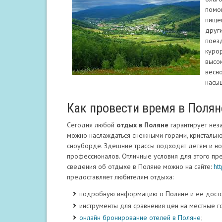
помо
пище
други
поезд
курор
высок
весно
насы
Как провести время в Полян
Сегодня любой
отдых в Поляне
гарантирует нез
можно наслаждаться снежными горами, кристально 
сноуборде. Здешние трассы подходят детям и но
профессионалов. Отличные условия для этого пр
сведения об отдыхе в Поляне можно на сайте:
ht
предоставляет любителям отдыха:
подробную информацию о Поляне и ее досто
инструменты для сравнения цен на местные г
онлайн бронирование отелей в Поляне
;