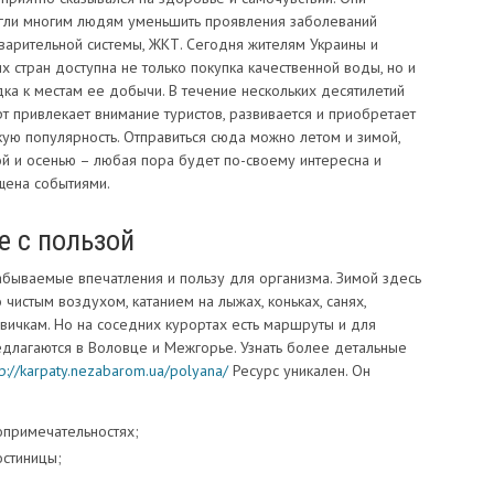
гли многим людям уменьшить проявления заболеваний
варительной системы, ЖКТ.
Сегодня жителям Украины и
х стран доступна не только покупка качественной воды, но и
ка к местам ее добычи. В течение нескольких десятилетий
т привлекает внимание туристов, развивается и приобретает
ую популярность. Отправиться сюда можно летом и зимой,
й и осенью – любая пора будет по-своему интересна и
щена событиями.
е с пользой
абываемые впечатления и пользу для организма. Зимой здесь
чистым воздухом, катанием на лыжах, коньках, санях,
вичкам. Но на соседних курортах есть маршруты и для
едлагаются в Воловце и Межгорье. Узнать более детальные
tp://karpaty.nezabarom.ua/polyana/
Ресурс уникален. Он
примечательностях;
остиницы;