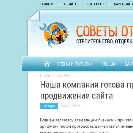
ГЛАВНАЯ
О САЙТЕ
КОНТАКТЫ
КАРТА САЙТ
СТЕНЫ И ПОТОЛКИ
КРЫША
БАЛ
Home
Обзоры
Наша компания готова п
продвижение сайта
Обзоры
Сен 7, 2019
Если вы являетесь владельцем бизнеса, и при это
арифметической прогрессии, данная статья именн
внимательностью и ответственностью.