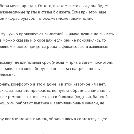
ора места аренды. От того, в каком состоянии дом, будет
ежемесячные траты и статья бюджета. Если при этом еще
ой инфраструктуры, то бюджет может значительно
ему нужно проникнуться симпатией — иначе лучше не снимать
е можно сказать и о соседях: если они не понравились, то
озяином и вовсе придется решать финансовые и жилищные
оживут недлительный срок (месяц — три), а затем посмотрят,
к правило, хозяева берут залог как раз на три — шесть
 жильцах.
нять, комфортно в этом доме и в этой квартире или нет.
х квартиры, это прекрасно, но нужно обратить внимание на
ние ремонта, состояние окон и балкона (лоджии), батарей.
рошо ли работают вытяжка и вентиляционные каналы, не
.
иру вполне можно снимать, обратившись в соотетствующее