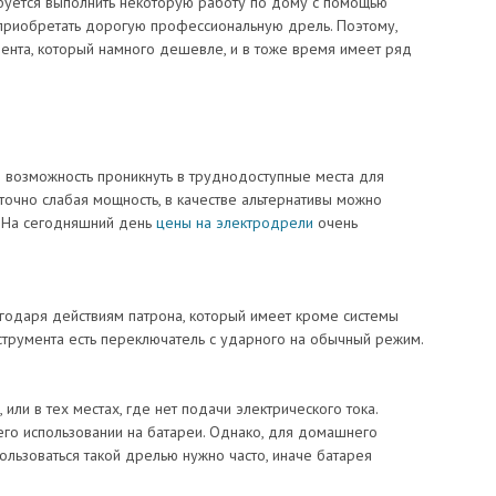
ебуется выполнить некоторую работу по дому с помощью
 приобретать дорогую профессиональную дрель. Поэтому,
ента, который намного дешевле, и в тоже время имеет ряд
 возможность проникнуть в труднодоступные места для
точно слабая мощность, в качестве альтернативы можно
. На сегодняшний день
цены на электродрели
очень
агодаря действиям патрона, который имеет кроме системы
нструмента есть переключатель с ударного на обычный режим.
или в тех местах, где нет подачи электрического тока.
 его использовании на батареи. Однако, для домашнего
ользоваться такой дрелью нужно часто, иначе батарея