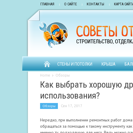
ГЛАВНАЯ
О САЙТЕ
КОНТАКТЫ
КАРТА САЙТ
СТЕНЫ И ПОТОЛКИ
КРЫША
БАЛ
Home
Обзоры
Как выбрать хорошую д
использования?
Обзоры
Сен 17, 2017
Нередко, при выполнении ремонтных работ дома 
обращаться за помощью к такому инструменту как
именно ту, подходящую для него. Ведь можно ра