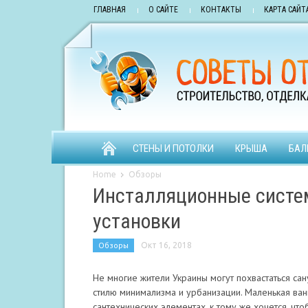
ГЛАВНАЯ
О САЙТЕ
КОНТАКТЫ
КАРТА САЙТ
СТЕНЫ И ПОТОЛКИ
КРЫША
БАЛ
Home
Обзоры
Инсталляционные систе
установки
Обзоры
Окт 16, 2018
Не многие жители Украины могут похвастаться с
стилю минимализма и урбанизации. Маленькая ва
сантехнических элементах, к тому же хочется, чт