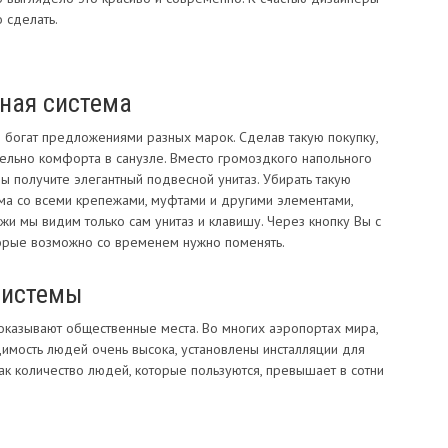
 сделать.
ная система
в
богат предложениями разных марок. Сделав такую покупку,
ельно комфорта в санузле. Вместо громоздкого напольного
Вы получите элегантный подвесной унитаз. Убирать такую
ма со всеми крепежами, муфтами и другими элементами,
ужи мы видим только сам унитаз и клавишу. Через кнопку Вы с
торые возможно со временем нужно поменять.
системы
оказывают общественные места. Во многих аэропортах мира,
димость людей очень высока, установлены инсталляции для
как количество людей, которые пользуются, превышает в сотни