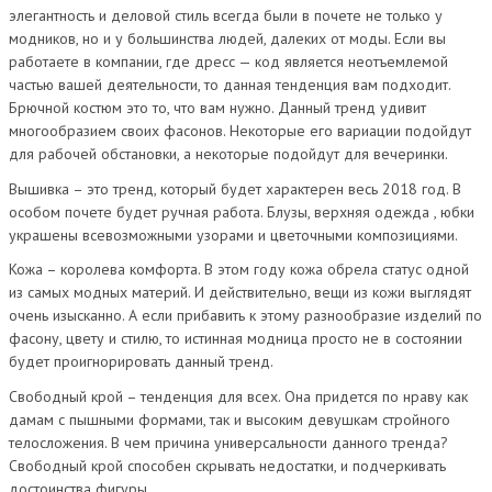
элегантность и деловой стиль всегда были в почете не только у
модников, но и у большинства людей, далеких от моды. Если вы
работаете в компании, где дресс — код является неотъемлемой
частью вашей деятельности, то данная тенденция вам подходит.
Брючной костюм это то, что вам нужно. Данный тренд удивит
многообразием своих фасонов. Некоторые его вариации подойдут
для рабочей обстановки, а некоторые подойдут для вечеринки.
Вышивка – это тренд, который будет характерен весь 2018 год. В
особом почете будет ручная работа. Блузы, верхняя одежда , юбки
украшены всевозможными узорами и цветочными композициями.
Кожа – королева комфорта. В этом году кожа обрела статус одной
из самых модных материй. И действительно, вещи из кожи выглядят
очень изысканно. А если прибавить к этому разнообразие изделий по
фасону, цвету и стилю, то истинная модница просто не в состоянии
будет проигнорировать данный тренд.
Свободный крой – тенденция для всех. Она придется по нраву как
дамам с пышными формами, так и высоким девушкам стройного
телосложения. В чем причина универсальности данного тренда?
Свободный крой способен скрывать недостатки, и подчеркивать
достоинства фигуры.